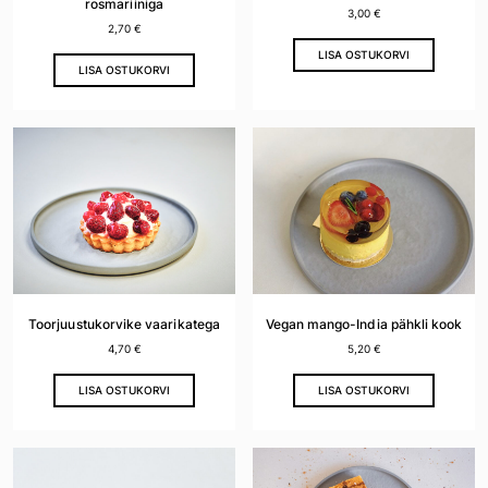
rosmariiniga
3,00
€
2,70
€
LISA OSTUKORVI
LISA OSTUKORVI
Toorjuustukorvike vaarikatega
Vegan mango-India pähkli kook
4,70
€
5,20
€
LISA OSTUKORVI
LISA OSTUKORVI