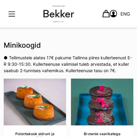
ENG
Skip
to
Minikoogid
content
● Tellimustele alates 17€ pakume Tallinna piires kullerteenust E-
R 9:30-15:30. Kullerteenuse valimisel tuleb arvestada, et kuller
saabub 2-tunnises vahemikus. Kullerteenuse tasu on 7€.
Polentakook sidruni ja
Brownie vaarikatega