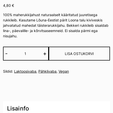
4,80
€
100% maherukkijahust naturaalselt kääritatud juuretisega
rukkileib. Kasutame Lõuna-Eestist pärit Loona talu kiviveskis
jahvatatud mahedat täisterarukkijahu. Bekkeri rukkileib sisaldab
lina-, päevalille- ja kõrvitsaseemneid. Ei sisalda pärmi ega
nisujahu.
Rukkileib
-
+
LISA OSTUKORVI
kogus
Sildid:
Laktoosivaba
,
Pähklivaba
,
Vegan
Lisainfo