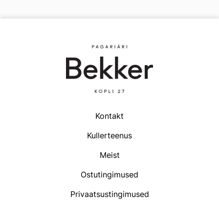
variants.
The
options
may
be
chosen
on
the
product
page
Kontakt
Kullerteenus
Meist
Ostutingimused
Privaatsustingimused