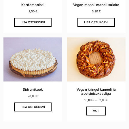
Kardemonisai
Vegan mooni-mandli saiake
2,50
€
3,20
€
LISA OSTUKORVI
LISA OSTUKORVI
Sidrunikook
Vegan kringel kaneeli ja
apelsinisukaadiga
28,00
€
18,00
€
–
32,00
€
LISA OSTUKORVI
This
VALI
product
has
multiple